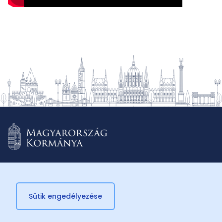
Sütik engedélyezése
© 2026 Külügyminisztérium